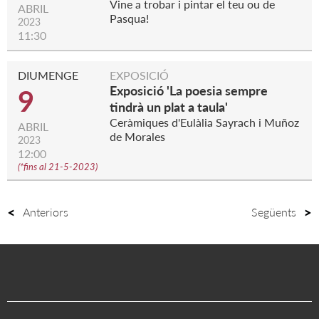
Vine a trobar i pintar el teu ou de
ABRIL
Pasqua!
2023
11:30
DIUMENGE
EXPOSICIÓ
Exposició 'La poesia sempre
9
tindrà un plat a taula'
Ceràmiques d'Eulàlia Sayrach i Muñoz
ABRIL
de Morales
2023
12:00
(
*fins al 21-5-2023
)
Anteriors
Següents