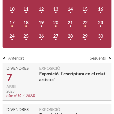
10
11
12
13
14
15
16
17
18
19
20
21
22
23
24
25
26
27
28
29
30
Anteriors
Següents
DIVENDRES
EXPOSICIÓ
Exposició 'L'escriptura en el relat
7
artístic'
ABRIL
2023
(
*fins al 10-4-2023
)
DIVENDRES
EXPOSICIÓ