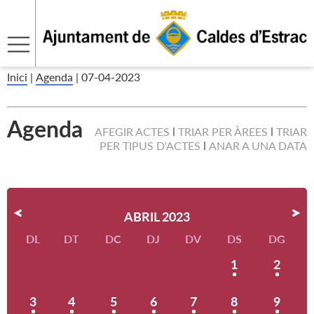
Inici
|
Agenda
|
07-04-2023
Agenda
AFEGIR ACTES
TRIAR PER ÀREES
TRIAR
PER TIPUS D'ACTES
ANAR A UNA DATA
ABRIL 2023
DL
DT
DC
DJ
DV
DS
DG
1
2
3
4
5
6
7
8
9