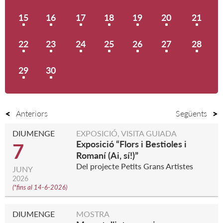
15
16
17
18
19
20
21
22
23
24
25
26
27
28
29
30
Anteriors
Següents
DIUMENGE
EXPOSICIÓ, VISITA GUIADA
Exposició “Flors i Bestioles i
7
Romaní (Ai, sí!)”
Del projecte Petits Grans Artistes
JUNY
2026
(
*fins al 14-6-2026
)
DIUMENGE
MOSTRA