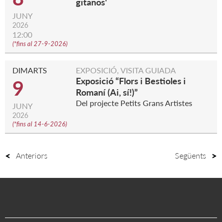
gitanos'
JUNY
2026
12:00
(
*fins al 27-9-2026
)
DIMARTS
EXPOSICIÓ, VISITA GUIADA
Exposició “Flors i Bestioles i
9
Romaní (Ai, sí!)”
Del projecte Petits Grans Artistes
JUNY
2026
(
*fins al 14-6-2026
)
Anteriors
Següents