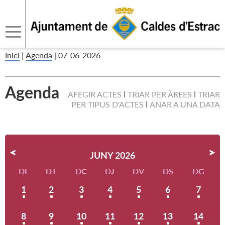
Inici
|
Agenda
|
07-06-2026
Agenda
AFEGIR ACTES
TRIAR PER ÀREES
TRIAR
PER TIPUS D'ACTES
ANAR A UNA DATA
JUNY 2026
DL
DT
DC
DJ
DV
DS
DG
1
2
3
4
5
6
7
8
9
10
11
12
13
14