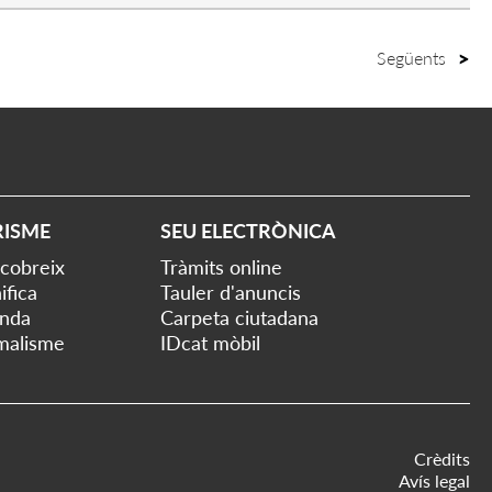
Següents
RISME
SEU ELECTRÒNICA
cobreix
Tràmits online
ifica
Tauler d'anuncis
nda
Carpeta ciutadana
malisme
IDcat mòbil
Crèdits
Avís legal