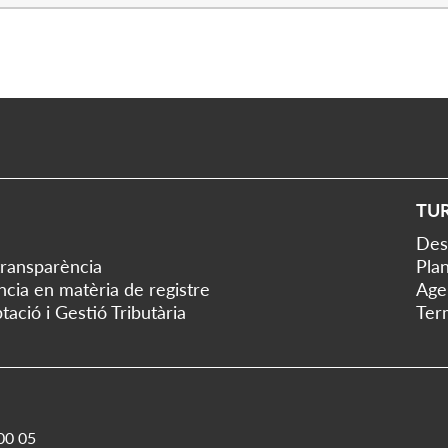
TU
Des
transparència
Plan
ència en matèria de registre
Age
tació i Gestió Tributària
Ter
00 05