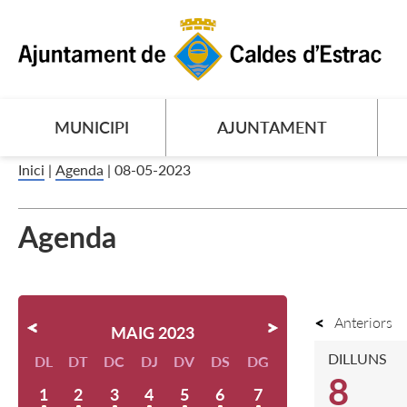
MUNICIPI
AJUNTAMENT
Inici
|
Agenda
|
08-05-2023
Agenda
Anteriors
MAIG 2023
DILLUNS
DL
DT
DC
DJ
DV
DS
DG
8
1
2
3
4
5
6
7