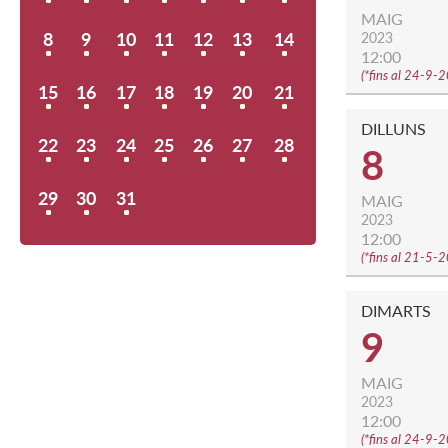
MAIG
8
9
10
11
12
13
14
2023
12:00
(
*fins al 24-9-
15
16
17
18
19
20
21
DILLUNS
22
23
24
25
26
27
28
8
29
30
31
MAIG
2023
12:00
(
*fins al 21-5-
DIMARTS
9
MAIG
2023
12:00
(
*fins al 24-9-