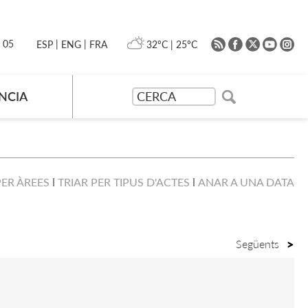
|
|
0 05
32ºC
|
25ºC
ESP
ENG
FRA
NCIA
PER ÀREES
TRIAR PER TIPUS D'ACTES
ANAR A UNA DATA
Següents