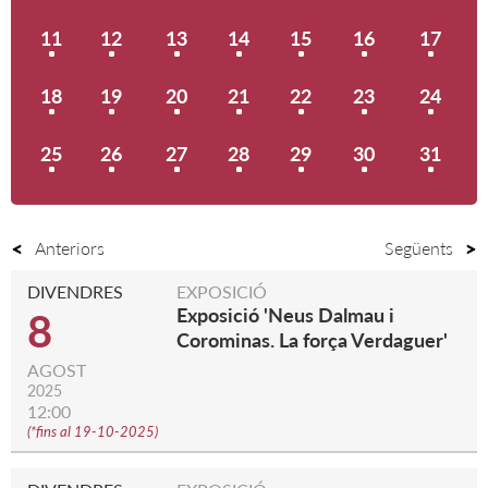
11
12
13
14
15
16
17
18
19
20
21
22
23
24
25
26
27
28
29
30
31
Anteriors
Següents
DIVENDRES
EXPOSICIÓ
Exposició 'Neus Dalmau i
8
Corominas. La força Verdaguer'
AGOST
2025
12:00
(
*fins al 19-10-2025
)