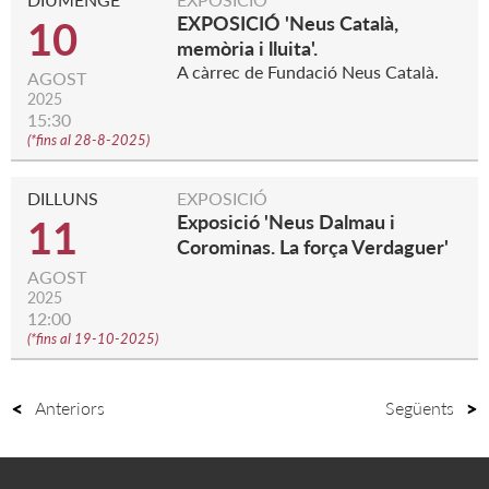
EXPOSICIÓ 'Neus Català,
10
memòria i lluita'.
A càrrec de Fundació Neus Català.
AGOST
2025
15:30
(
*fins al 28-8-2025
)
DILLUNS
EXPOSICIÓ
Exposició 'Neus Dalmau i
11
Corominas. La força Verdaguer'
AGOST
2025
12:00
(
*fins al 19-10-2025
)
Anteriors
Següents