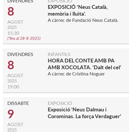
DIVENDRES
EXPOSICIÓ
EXPOSICIÓ 'Neus Català,
8
memòria i lluita'.
A càrrec de Fundació Neus Català.
AGOST
2025
15:30
(
*fins al 28-8-2025
)
DIVENDRES
INFANTILS
HORA DEL CONTE AMB PA
8
AMB XOCOLATA. 'Dalt del cel'
A càrrec de Cristina Noguer
AGOST
2025
19:00
DISSABTE
EXPOSICIÓ
Exposició 'Neus Dalmau i
9
Corominas. La força Verdaguer'
AGOST
2025