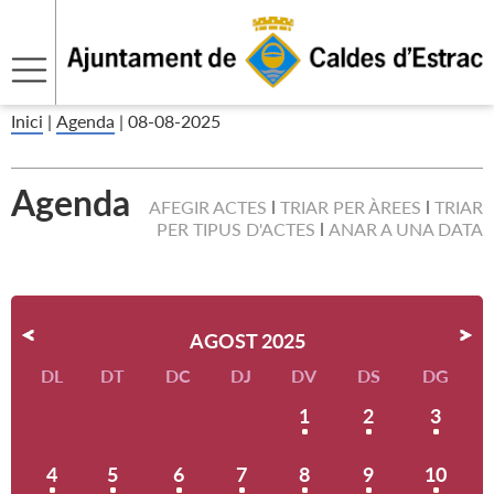
Inici
|
Agenda
|
08-08-2025
Agenda
AFEGIR ACTES
TRIAR PER ÀREES
TRIAR
PER TIPUS D'ACTES
ANAR A UNA DATA
AGOST 2025
DL
DT
DC
DJ
DV
DS
DG
1
2
3
4
5
6
7
8
9
10