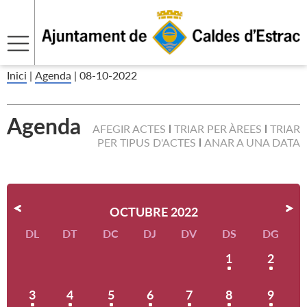
Inici
|
Agenda
|
08-10-2022
Agenda
AFEGIR ACTES
TRIAR PER ÀREES
TRIAR
PER TIPUS D'ACTES
ANAR A UNA DATA
OCTUBRE 2022
DL
DT
DC
DJ
DV
DS
DG
1
2
3
4
5
6
7
8
9