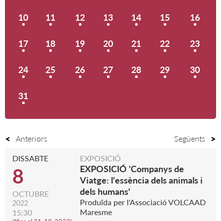
10
11
12
13
14
15
16
17
18
19
20
21
22
23
24
25
26
27
28
29
30
31
Anteriors
Següents
DISSABTE
EXPOSICIÓ
EXPOSICIÓ 'Companys de
8
Viatge: l'essència dels animals i
dels humans'
OCTUBRE
Produïda per l'Associació VOLCAAD
2022
Maresme
15:30