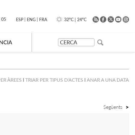
|
|
0 05
32ºC
|
24ºC
ESP
ENG
FRA
NCIA
PER ÀREES
TRIAR PER TIPUS D'ACTES
ANAR A UNA DATA
Següents