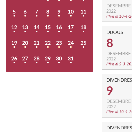
DESEMBRE
5
6
7
8
9
10
11
2022
(
*fins al 10-4-
12
13
14
15
16
17
18
DIJOUS
8
19
20
21
22
23
24
25
DESEMBRE
26
27
28
29
30
31
2022
(
*fins al 5-3-2
DIVENDRE
9
DESEMBRE
2022
(
*fins al 10-4-
DIVENDRE