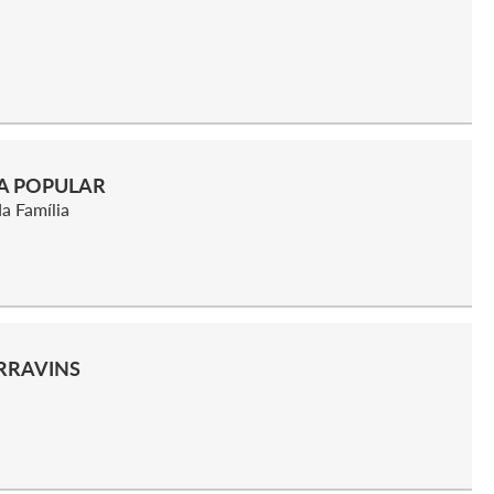
DA POPULAR
da Família
URRAVINS