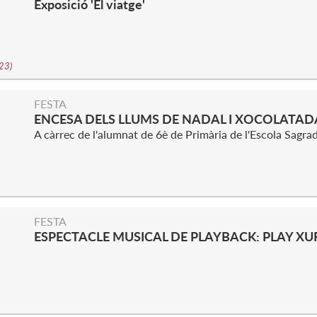
Exposició 'El viatge'
023
)
S
FESTA
ENCESA DELS LLUMS DE NADAL I XOCOLATA
A càrrec de l'alumnat de 6è de Primària de l'Escola Sagra
S
FESTA
ESPECTACLE MUSICAL DE PLAYBACK: PLAY X