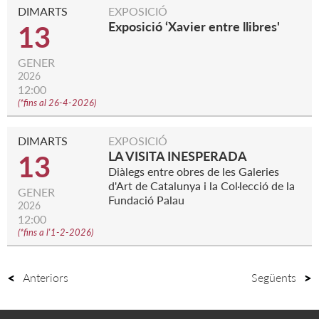
DIMARTS
EXPOSICIÓ
Exposició ‘Xavier entre llibres'
13
GENER
2026
12:00
(
*fins al 26-4-2026
)
DIMARTS
EXPOSICIÓ
LA VISITA INESPERADA
13
Diàlegs entre obres de les Galeries
d'Art de Catalunya i la Col·lecció de la
GENER
Fundació Palau
2026
12:00
(
*fins a l'1-2-2026
)
Anteriors
Següents