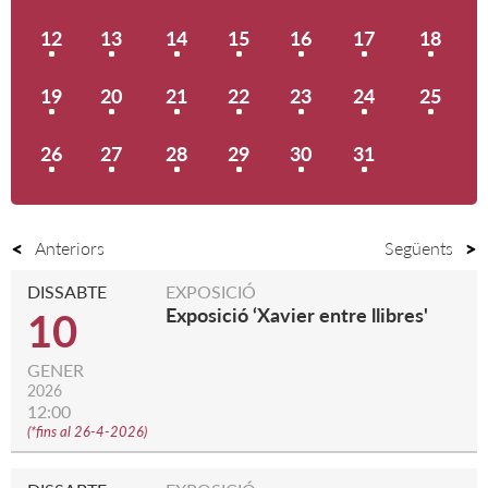
12
13
14
15
16
17
18
19
20
21
22
23
24
25
26
27
28
29
30
31
Anteriors
Següents
DISSABTE
EXPOSICIÓ
Exposició ‘Xavier entre llibres'
10
GENER
2026
12:00
(
*fins al 26-4-2026
)