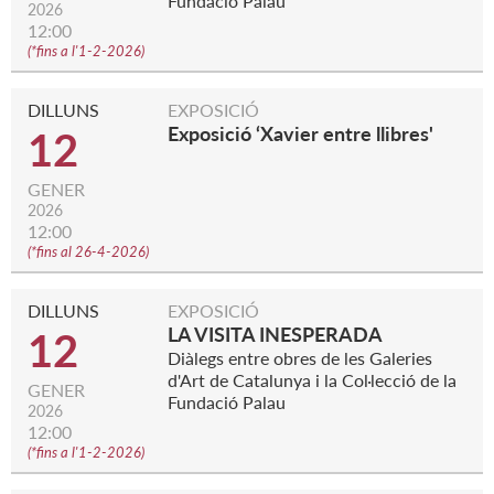
Fundació Palau
2026
12:00
(
*fins a l'1-2-2026
)
DILLUNS
EXPOSICIÓ
Exposició ‘Xavier entre llibres'
12
GENER
2026
12:00
(
*fins al 26-4-2026
)
DILLUNS
EXPOSICIÓ
LA VISITA INESPERADA
12
Diàlegs entre obres de les Galeries
d'Art de Catalunya i la Col·lecció de la
GENER
Fundació Palau
2026
12:00
(
*fins a l'1-2-2026
)