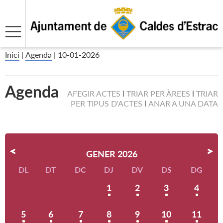
Inici
|
Agenda
|
10-01-2026
Agenda
AFEGIR ACTES
TRIAR PER ÀREES
TRIAR
PER TIPUS D'ACTES
ANAR A UNA DATA
GENER 2026
DL
DT
DC
DJ
DV
DS
DG
1
2
3
4
5
6
7
8
9
10
11