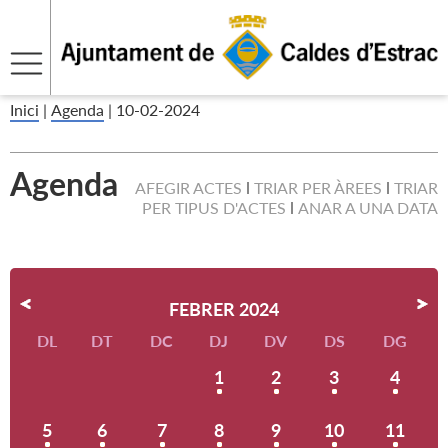
Inici
|
Agenda
|
10-02-2024
Agenda
AFEGIR ACTES
TRIAR PER ÀREES
TRIAR
PER TIPUS D'ACTES
ANAR A UNA DATA
FEBRER 2024
DL
DT
DC
DJ
DV
DS
DG
1
2
3
4
5
6
7
8
9
10
11