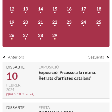
12
13
14
15
16
17
18
19
20
21
22
23
24
25
26
27
28
29
Anteriors
Següents
DISSABTE
EXPOSICIÓ
Exposició 'Picasso a la retina.
10
Retrats d'artistes catalans'
FEBRER
2024
(
*fins al 18-2-2024
)
DISSABTE
FESTA