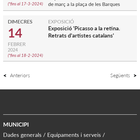
de març a la plaça de les Barques
(
*fins al 17-3-2024
)
DIMECRES
EXPOSICIÓ
Exposició 'Picasso a la retina.
14
Retrats d'artistes catalans'
FEBRER
2024
(
*fins al 18-2-2024
)
Anteriors
Següents
MUNICIPI
Dades generals
Equipaments i serveis