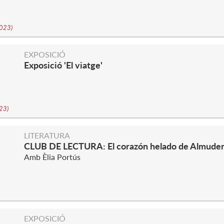
2023
)
EXPOSICIÓ
Exposició 'El viatge'
023
)
LITERATURA
CLUB DE LECTURA: El corazón helado de Almude
Amb Èlia Portús
EXPOSICIÓ