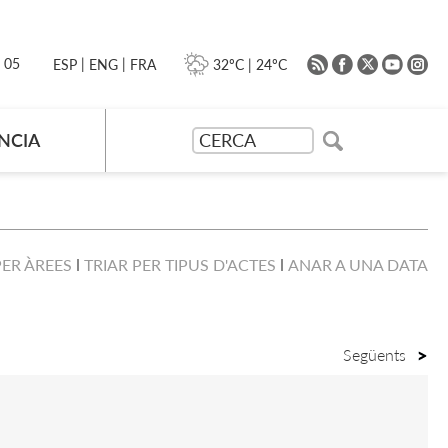
|
|
0 05
32ºC
|
24ºC
ESP
ENG
FRA
NCIA
PER ÀREES
TRIAR PER TIPUS D'ACTES
ANAR A UNA DATA
Següents