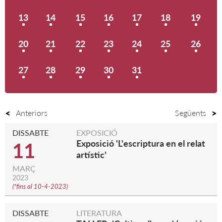
13
14
15
16
17
18
19
20
21
22
23
24
25
26
27
28
29
30
31
Anteriors
Següents
DISSABTE
EXPOSICIÓ
Exposició 'L'escriptura en el relat
11
artístic'
MARÇ
2023
(
*fins al 10-4-2023
)
DISSABTE
LITERATURA