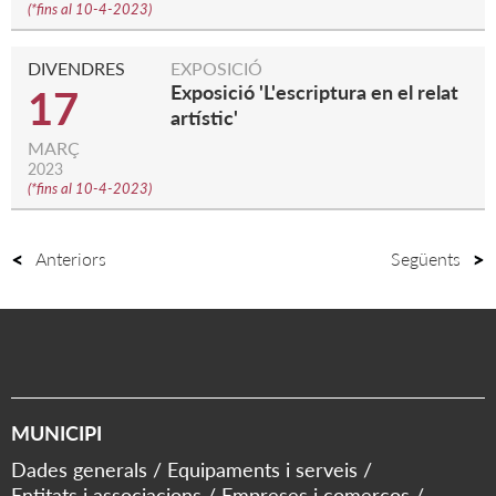
(
*fins al 10-4-2023
)
DIVENDRES
EXPOSICIÓ
Exposició 'L'escriptura en el relat
17
artístic'
MARÇ
2023
(
*fins al 10-4-2023
)
Anteriors
Següents
MUNICIPI
Dades generals
Equipaments i serveis
Entitats i associacions
Empreses i comerços