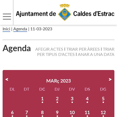
Inici
|
Agenda
|
11-03-2023
Agenda
AFEGIR ACTES
TRIAR PER ÀREES
TRIAR
PER TIPUS D'ACTES
ANAR A UNA DATA
MARç 2023
DL
DT
DC
DJ
DV
DS
DG
1
2
3
4
5
6
7
8
9
10
11
12