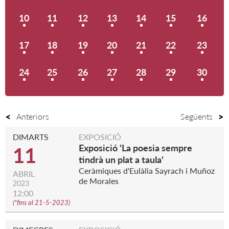
10
11
12
13
14
15
16
17
18
19
20
21
22
23
24
25
26
27
28
29
30
Anteriors
Següents
DIMARTS
EXPOSICIÓ
Exposició 'La poesia sempre
11
tindrà un plat a taula'
Ceràmiques d'Eulàlia Sayrach i Muñoz
ABRIL
de Morales
2023
12:00
(
*fins al 21-5-2023
)