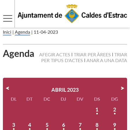
Inici
|
Agenda
|
11-04-2023
Agenda
AFEGIR ACTES
TRIAR PER ÀREES
TRIAR
PER TIPUS D'ACTES
ANAR A UNA DATA
ABRIL 2023
DL
DT
DC
DJ
DV
DS
DG
1
2
3
4
5
6
7
8
9