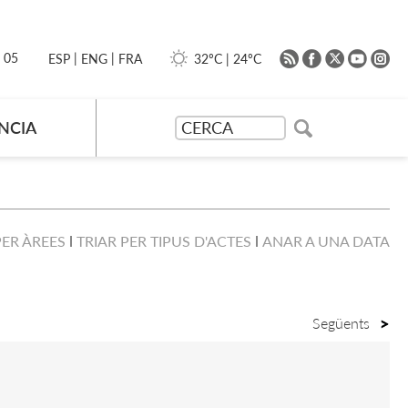
|
|
0 05
32ºC
|
24ºC
ESP
ENG
FRA
NCIA
PER ÀREES
TRIAR PER TIPUS D'ACTES
ANAR A UNA DATA
Següents