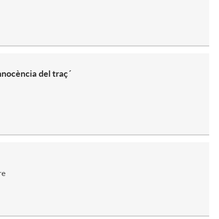
nnocència del traç´
re