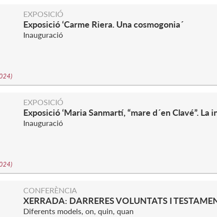
S
EXPOSICIÓ
Exposició ‘Carme Riera. Una cosmogonia´
Inauguració
2024
)
S
EXPOSICIÓ
Exposició ‘Maria Sanmartí, “mare d´en Clavé”. La i
Inauguració
2024
)
S
CONFERÈNCIA
XERRADA: DARRERES VOLUNTATS I TESTAME
Diferents models, on, quin, quan