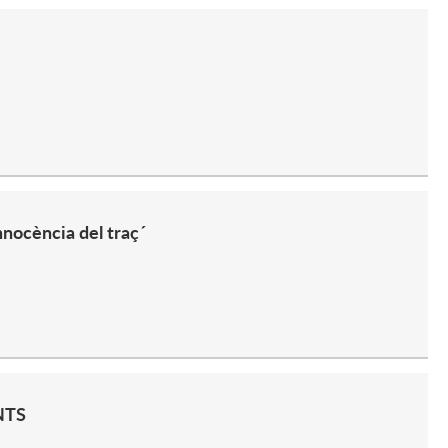
nnocència del traç´
NTS