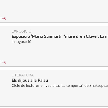
2024
)
EXPOSICIÓ
Exposició ‘Maria Sanmartí, “mare d´en Clavé”. La i
Inauguració
2024
)
LITERATURA
Els dijous a la Palau
Cicle de lectures en veu alta. ‘La tempesta´ de Shakespea