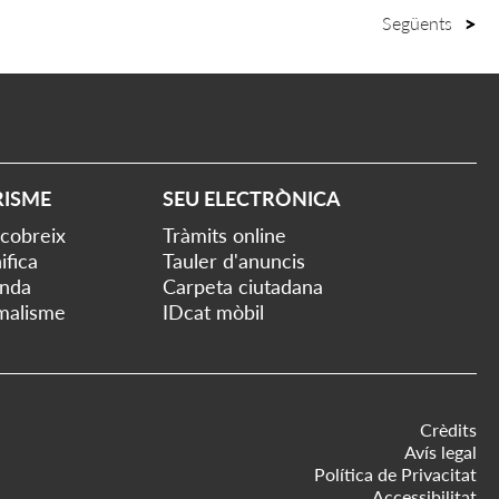
Següents
RISME
SEU ELECTRÒNICA
cobreix
Tràmits online
ifica
Tauler d'anuncis
nda
Carpeta ciutadana
malisme
IDcat mòbil
Crèdits
Avís legal
Política de Privacitat
Accessibilitat