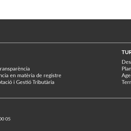
TU
Des
transparència
Plan
ència en matèria de registre
Age
tació i Gestió Tributària
Ter
00 05