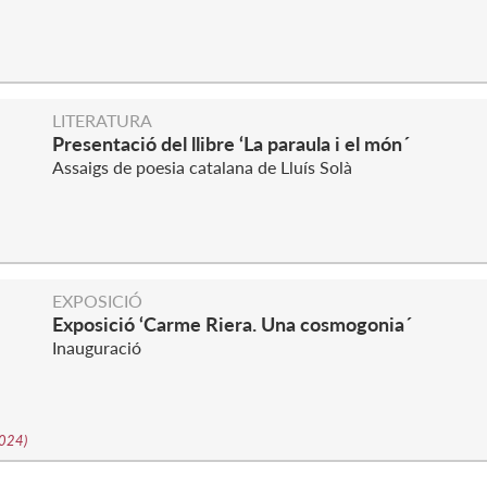
S
LITERATURA
Presentació del llibre ‘La paraula i el món´
Assaigs de poesia catalana de Lluís Solà
EXPOSICIÓ
Exposició ‘Carme Riera. Una cosmogonia´
Inauguració
2024
)