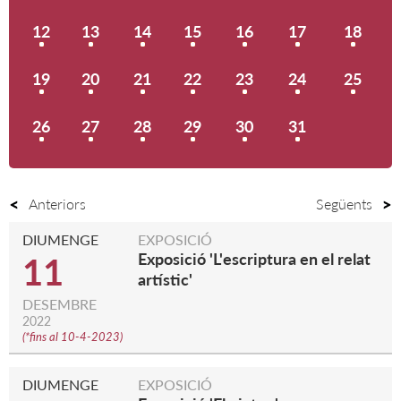
12
13
14
15
16
17
18
19
20
21
22
23
24
25
26
27
28
29
30
31
Anteriors
Següents
DIUMENGE
EXPOSICIÓ
Exposició 'L'escriptura en el relat
11
artístic'
DESEMBRE
2022
(
*fins al 10-4-2023
)
DIUMENGE
EXPOSICIÓ