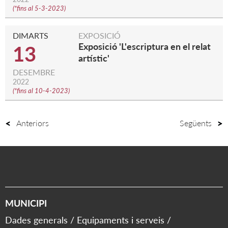
(
*fins al 5-3-2023
)
DIMARTS
EXPOSICIÓ
Exposició 'L'escriptura en el relat
13
artístic'
DESEMBRE
2022
(
*fins al 10-4-2023
)
Anteriors
Següents
MUNICIPI
Dades generals
Equipaments i serveis