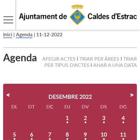
Inici
|
Agenda
|
11-12-2022
Agenda
AFEGIR ACTES
TRIAR PER ÀREES
TRIAR
PER TIPUS D'ACTES
ANAR A UNA DATA
DESEMBRE 2022
DL
DT
DC
DJ
DV
DS
DG
1
2
3
4
5
6
7
8
9
10
11