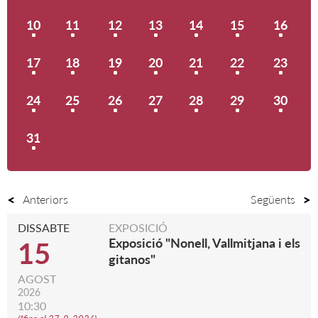
10
11
12
13
14
15
16
17
18
19
20
21
22
23
24
25
26
27
28
29
30
31
Anteriors
Següents
DISSABTE
EXPOSICIÓ
Exposició "Nonell, Vallmitjana i els
15
gitanos"
AGOST
2026
10:30