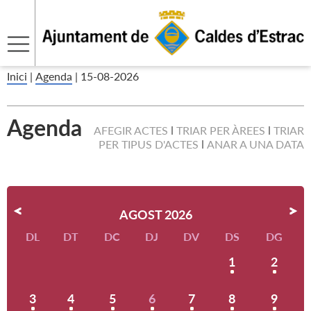
Inici
|
Agenda
|
15-08-2026
Agenda
AFEGIR ACTES
TRIAR PER ÀREES
TRIAR
PER TIPUS D'ACTES
ANAR A UNA DATA
AGOST 2026
DL
DT
DC
DJ
DV
DS
DG
1
2
3
4
5
6
7
8
9