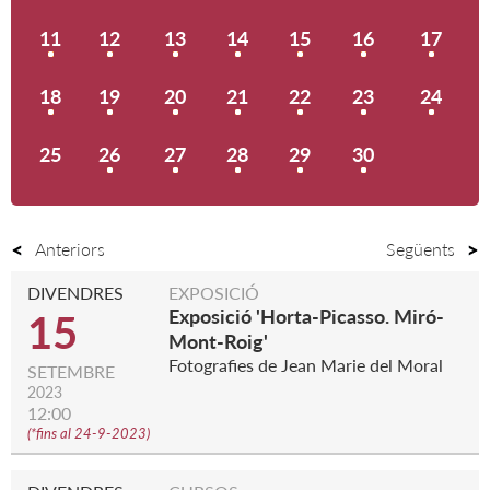
11
12
13
14
15
16
17
18
19
20
21
22
23
24
25
26
27
28
29
30
Anteriors
Següents
DIVENDRES
EXPOSICIÓ
Exposició 'Horta-Picasso. Miró-
15
Mont-Roig'
Fotografies de Jean Marie del Moral
SETEMBRE
2023
12:00
(
*fins al 24-9-2023
)