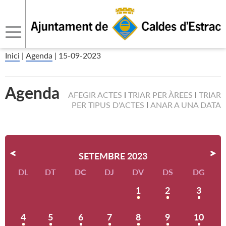
Inici
|
Agenda
|
15-09-2023
Agenda
AFEGIR ACTES
TRIAR PER ÀREES
TRIAR
PER TIPUS D'ACTES
ANAR A UNA DATA
SETEMBRE 2023
DL
DT
DC
DJ
DV
DS
DG
1
2
3
4
5
6
7
8
9
10