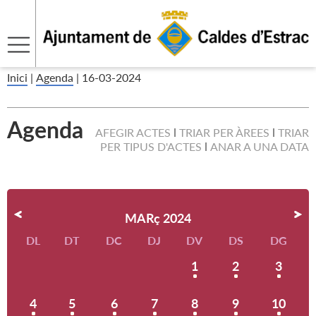
Inici
|
Agenda
|
16-03-2024
Agenda
AFEGIR ACTES
TRIAR PER ÀREES
TRIAR
PER TIPUS D'ACTES
ANAR A UNA DATA
MARç 2024
DL
DT
DC
DJ
DV
DS
DG
1
2
3
4
5
6
7
8
9
10