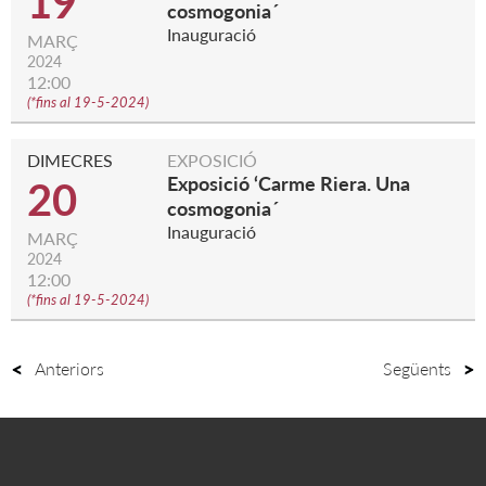
19
cosmogonia´
Inauguració
MARÇ
2024
12:00
(
*fins al 19-5-2024
)
DIMECRES
EXPOSICIÓ
Exposició ‘Carme Riera. Una
20
cosmogonia´
Inauguració
MARÇ
2024
12:00
(
*fins al 19-5-2024
)
Anteriors
Següents