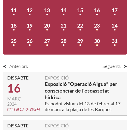
11
12
13
14
15
16
17
18
19
20
21
22
23
24
25
26
27
28
29
30
31
Anteriors
Següents
DISSABTE
EXPOSICIÓ
Exposició “Operació Aigua” per
16
conscienciar de l'escassetat
hídrica
MARÇ
Es podrà visitar del 13 de febrer al 17
2024
de març a la plaça de les Barques
(
*fins al 17-3-2024
)
DISSABTE
EXPOSICIÓ