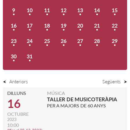
9
10
11
12
13
14
15
16
17
18
19
20
21
22
23
24
25
26
27
28
29
30
31
Anteriors
Següents
DILLUNS
MÚSICA
TALLER DE MUSICOTERÀPIA
16
PER A MAJORS DE 60 ANYS
OCTUBRE
2023
10:00