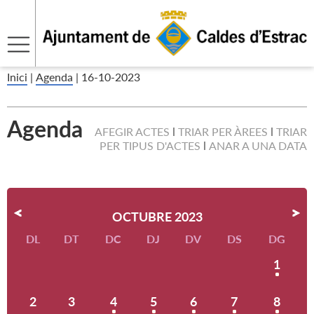
Inici
|
Agenda
|
16-10-2023
Agenda
AFEGIR ACTES
TRIAR PER ÀREES
TRIAR
PER TIPUS D'ACTES
ANAR A UNA DATA
OCTUBRE 2023
DL
DT
DC
DJ
DV
DS
DG
1
2
3
4
5
6
7
8