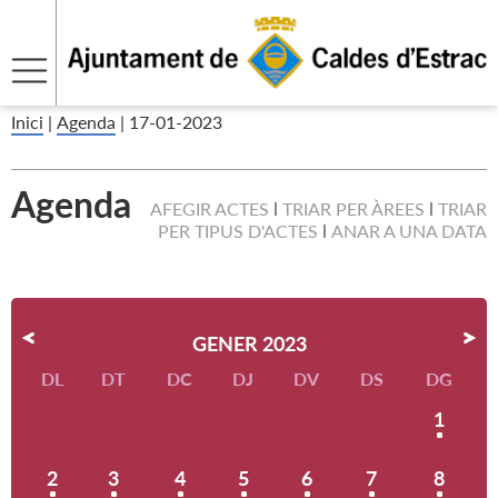
Inici
|
Agenda
|
17-01-2023
Agenda
AFEGIR ACTES
TRIAR PER ÀREES
TRIAR
PER TIPUS D'ACTES
ANAR A UNA DATA
GENER 2023
DL
DT
DC
DJ
DV
DS
DG
1
2
3
4
5
6
7
8