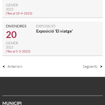
GENER
2023
(
*fins al 10-4-2023
)
DIVENDRES
EXPOSICIÓ
Exposició 'El viatge'
20
GENER
2023
(
*fins al 5-3-2023
)
Anteriors
Següents
MUNICIPI