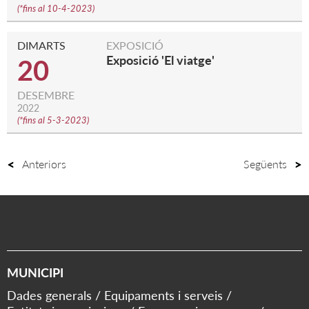
(
*fins al 10-4-2023
)
DIMARTS
EXPOSICIÓ
Exposició 'El viatge'
20
DESEMBRE
2022
(
*fins al 5-3-2023
)
Anteriors
Següents
MUNICIPI
Dades generals
Equipaments i serveis