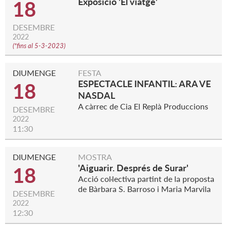
Exposició 'El viatge'
18
DESEMBRE
2022
(
*fins al 5-3-2023
)
DIUMENGE
FESTA
ESPECTACLE INFANTIL: ARA VE
18
NASDAL
A càrrec de Cia El Replà Produccions
DESEMBRE
2022
11:30
DIUMENGE
MOSTRA
'Aiguarir. Després de Surar'
18
Acció col·lectiva partint de la proposta
de Bàrbara S. Barroso i Maria Marvila
DESEMBRE
2022
12:30