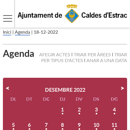
Inici
|
Agenda
|
18-12-2022
Agenda
AFEGIR ACTES
TRIAR PER ÀREES
TRIAR
PER TIPUS D'ACTES
ANAR A UNA DATA
DESEMBRE 2022
DL
DT
DC
DJ
DV
DS
DG
1
2
3
4
5
6
7
8
9
10
11