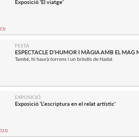
Exposició 'El viatge'
023
)
FESTA
ESPECTACLE D'HUMOR I MÀGIA AMB EL MAG 
També, hi haurà torrons i un brindis de Nadal
EXPOSICIÓ
Exposició 'L'escriptura en el relat artístic'
2023
)