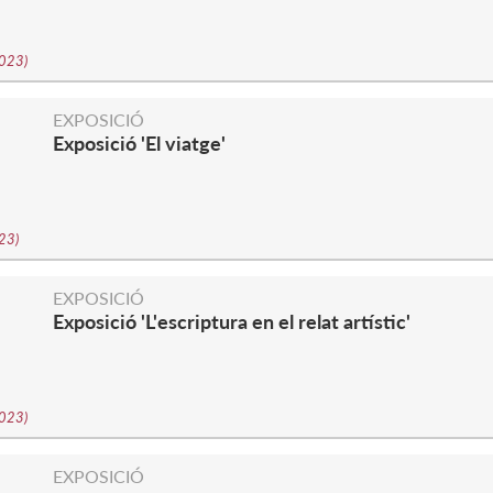
2023
)
EXPOSICIÓ
Exposició 'El viatge'
023
)
EXPOSICIÓ
Exposició 'L'escriptura en el relat artístic'
2023
)
EXPOSICIÓ