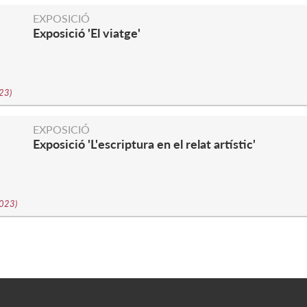
EXPOSICIÓ
Exposició 'El viatge'
023
)
EXPOSICIÓ
Exposició 'L'escriptura en el relat artístic'
2023
)