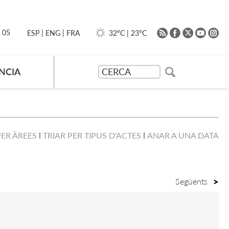
|
|
0 05
32ºC
|
23ºC
ESP
ENG
FRA
NCIA
PER ÀREES
TRIAR PER TIPUS D'ACTES
ANAR A UNA DATA
Següents