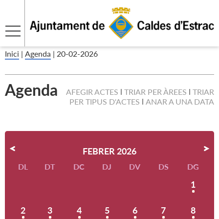
Inici
|
Agenda
|
20-02-2026
Agenda
AFEGIR ACTES
TRIAR PER ÀREES
TRIAR
PER TIPUS D'ACTES
ANAR A UNA DATA
FEBRER 2026
DL
DT
DC
DJ
DV
DS
DG
1
2
3
4
5
6
7
8