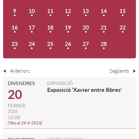
9
10
11
12
13
14
15
16
17
18
19
20
21
22
23
24
25
26
27
28
Anteriors
Següents
DIVENDRES
EXPOSICIÓ
Exposició ‘Xavier entre llibres'
20
FEBRER
2026
12:00
(
*fins al 26-4-2026
)