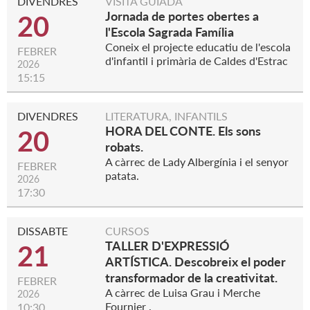
DIVENDRES
VISITA GUIADA
Jornada de portes obertes a
20
l'Escola Sagrada Família
Coneix el projecte educatiu de l'escola
FEBRER
d'infantil i primària de Caldes d'Estrac
2026
15:15
DIVENDRES
LITERATURA, INFANTILS
HORA DEL CONTE. Els sons
20
robats.
A càrrec de Lady Albergínia i el senyor
FEBRER
patata.
2026
17:30
DISSABTE
CURSOS
TALLER D'EXPRESSIÓ
21
ARTÍSTICA. Descobreix el poder
transformador de la creativitat.
FEBRER
A càrrec de Luisa Grau i Merche
2026
Fournier .
10:30