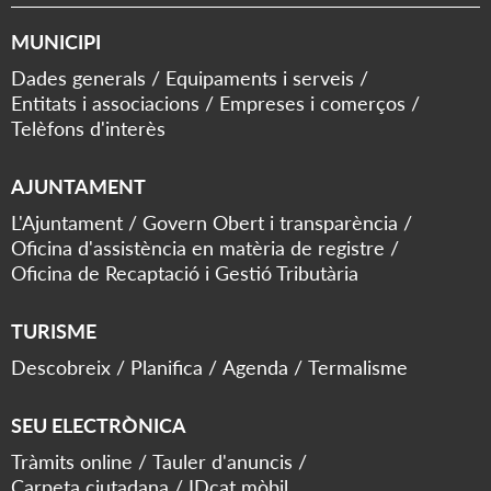
MUNICIPI
Dades generals
Equipaments i serveis
Entitats i associacions
Empreses i comerços
Telèfons d'interès
AJUNTAMENT
L'Ajuntament
Govern Obert i transparència
Oficina d'assistència en matèria de registre
Oficina de Recaptació i Gestió Tributària
TURISME
Descobreix
Planifica
Agenda
Termalisme
SEU ELECTRÒNICA
Tràmits online
Tauler d'anuncis
Carpeta ciutadana
IDcat mòbil