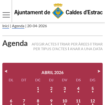
Inici
|
Agenda
|
20-04-2026
Agenda
AFEGIR ACTES
TRIAR PER ÀREES
TRIAR
PER TIPUS D'ACTES
ANAR A UNA DATA
ABRIL 2026
DL
DT
DC
DJ
DV
DS
DG
1
2
3
4
5
6
7
8
9
10
11
12