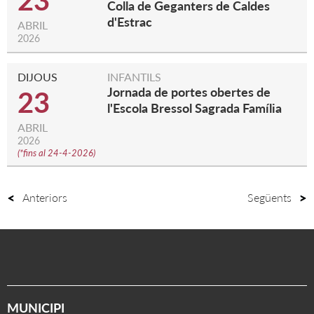
23
Colla de Geganters de Caldes
d'Estrac
ABRIL
2026
DIJOUS
INFANTILS
Jornada de portes obertes de
23
l'Escola Bressol Sagrada Família
ABRIL
2026
(
*fins al 24-4-2026
)
Anteriors
Següents
MUNICIPI