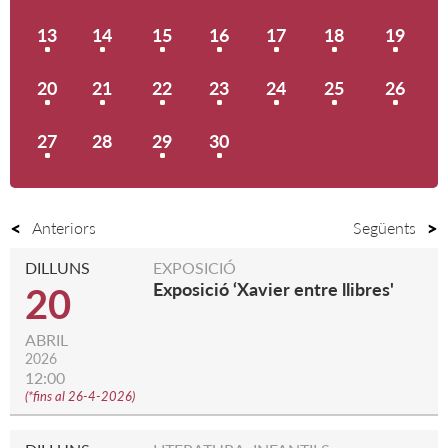
13
14
15
16
17
18
19
20
21
22
23
24
25
26
27
28
29
30
Anteriors
Següents
DILLUNS
EXPOSICIÓ
Exposició ‘Xavier entre llibres'
20
ABRIL
2026
12:00
(
*fins al 26-4-2026
)