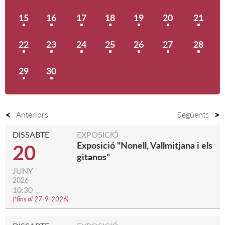
15
16
17
18
19
20
21
22
23
24
25
26
27
28
29
30
Anteriors
Següents
DISSABTE
EXPOSICIÓ
Exposició "Nonell, Vallmitjana i els
20
gitanos"
JUNY
2026
10:30
(
*fins al 27-9-2026
)