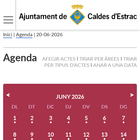
Inici
|
Agenda
|
20-06-2026
Agenda
AFEGIR ACTES
TRIAR PER ÀREES
TRIAR
PER TIPUS D'ACTES
ANAR A UNA DATA
JUNY 2026
DL
DT
DC
DJ
DV
DS
DG
1
2
3
4
5
6
7
8
9
10
11
12
13
14