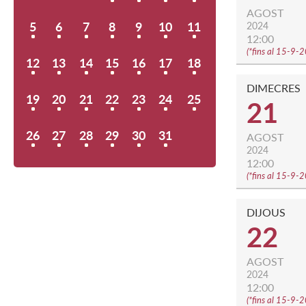
AGOST
5
6
7
8
9
10
11
2024
12:00
(
*fins al 15-9-
12
13
14
15
16
17
18
DIMECRES
19
20
21
22
23
24
25
21
26
27
28
29
30
31
AGOST
2024
12:00
(
*fins al 15-9-
DIJOUS
22
AGOST
2024
12:00
(
*fins al 15-9-