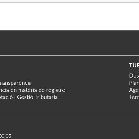
TU
Des
transparència
Plan
ència en matèria de registre
Age
tació i Gestió Tributària
Ter
00 05