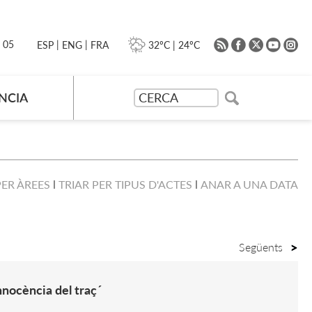
|
|
0 05
32ºC
|
24ºC
ESP
ENG
FRA
NCIA
PER ÀREES
TRIAR PER TIPUS D'ACTES
ANAR A UNA DATA
Següents
nnocència del traç´