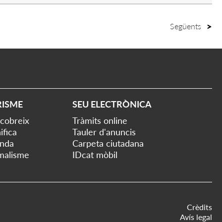
Següents
RISME
SEU ELECTRÒNICA
cobreix
Tràmits online
ifica
Tauler d'anuncis
nda
Carpeta ciutadana
malisme
IDcat mòbil
Crèdits
Avís legal