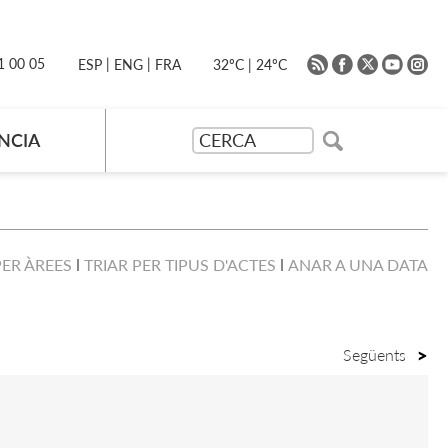
|
|
91 00 05
32ºC
|
24ºC
ESP
ENG
FRA
NCIA
PER ÀREES
TRIAR PER TIPUS D'ACTES
ANAR A UNA DATA
Següents