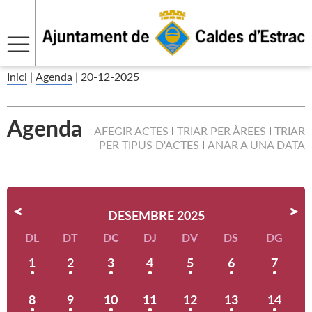
Inici
|
Agenda
|
20-12-2025
Agenda
AFEGIR ACTES
TRIAR PER ÀREES
TRIAR
PER TIPUS D'ACTES
ANAR A UNA DATA
DESEMBRE 2025
DL
DT
DC
DJ
DV
DS
DG
1
2
3
4
5
6
7
8
9
10
11
12
13
14