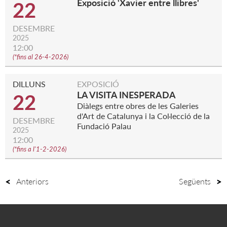
Exposició ‘Xavier entre llibres'
22
DESEMBRE
2025
12:00
(
*fins al 26-4-2026
)
DILLUNS
EXPOSICIÓ
LA VISITA INESPERADA
22
Diàlegs entre obres de les Galeries
d'Art de Catalunya i la Col·lecció de la
DESEMBRE
Fundació Palau
2025
12:00
(
*fins a l'1-2-2026
)
Anteriors
Següents