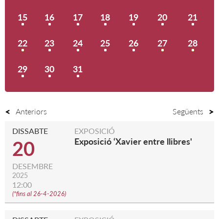
15
16
17
18
19
20
21
22
23
24
25
26
27
28
29
30
31
Anteriors
Següents
DISSABTE
EXPOSICIÓ
Exposició ‘Xavier entre llibres'
20
DESEMBRE
2025
12:00
(
*fins al 26-4-2026
)