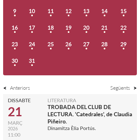
9
10
11
12
13
14
15
16
17
18
19
20
21
22
23
24
25
26
27
28
29
30
31
Anteriors
Següents
DISSABTE
LITERATURA
TROBADA DEL CLUB DE
21
LECTURA. 'Catedrales', de Claudia
Piñeiro.
MARÇ
Dinamitza Èlia Portús.
2026
11:00