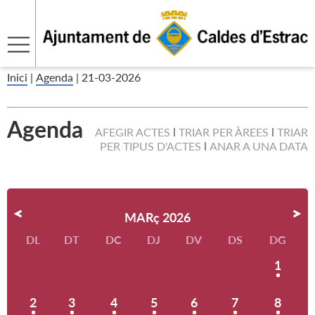
Inici
|
Agenda
|
21-03-2026
Agenda
AFEGIR ACTES
TRIAR PER ÀREES
TRIAR
PER TIPUS D'ACTES
ANAR A UNA DATA
MARç 2026
DL
DT
DC
DJ
DV
DS
DG
1
2
3
4
5
6
7
8