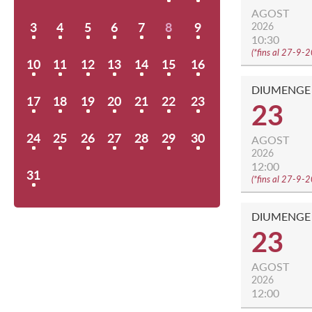
AGOST
3
4
5
6
7
8
9
2026
10:30
(
*fins al 27-9-
10
11
12
13
14
15
16
DIUMENGE
17
18
19
20
21
22
23
23
24
25
26
27
28
29
30
AGOST
2026
12:00
31
(
*fins al 27-9-
DIUMENGE
23
AGOST
2026
12:00