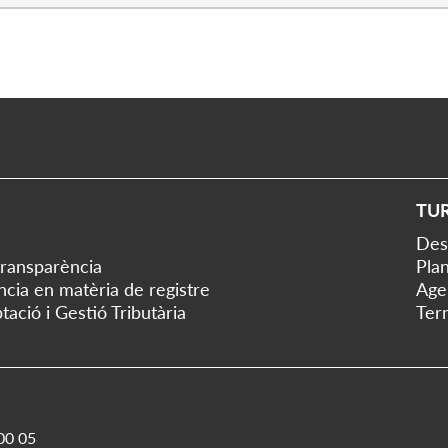
TU
Des
transparència
Plan
ència en matèria de registre
Age
tació i Gestió Tributària
Ter
00 05