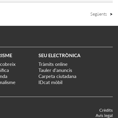
Següents
RISME
SEU ELECTRÒNICA
cobreix
Tràmits online
ifica
Tauler d'anuncis
nda
Carpeta ciutadana
malisme
IDcat mòbil
Crèdits
Avís legal