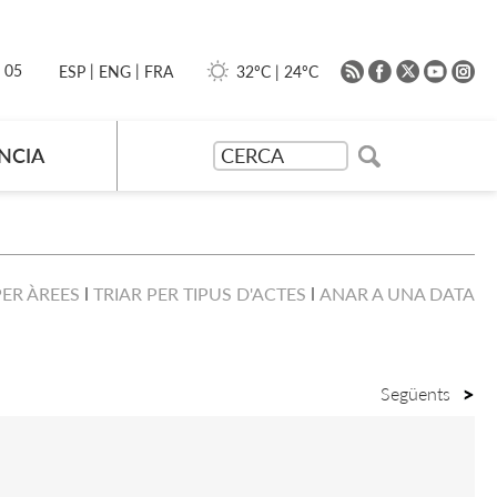
|
|
0 05
32ºC
|
24ºC
ESP
ENG
FRA
NCIA
PER ÀREES
TRIAR PER TIPUS D'ACTES
ANAR A UNA DATA
Següents