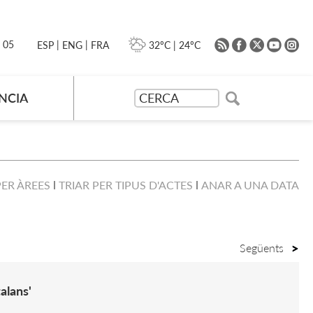
|
|
0 05
32ºC
|
24ºC
ESP
ENG
FRA
NCIA
PER ÀREES
TRIAR PER TIPUS D'ACTES
ANAR A UNA DATA
Següents
talans'