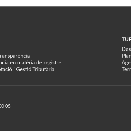
TU
Des
transparència
Plan
ència en matèria de registre
Age
tació i Gestió Tributària
Ter
00 05