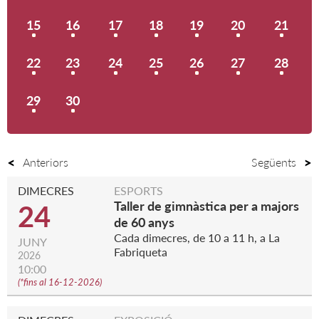
15
16
17
18
19
20
21
22
23
24
25
26
27
28
29
30
Anteriors
Següents
DIMECRES
ESPORTS
Taller de gimnàstica per a majors
24
de 60 anys
Cada dimecres, de 10 a 11 h, a La
JUNY
Fabriqueta
2026
10:00
(
*fins al 16-12-2026
)