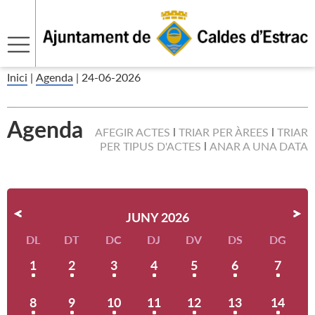
Inici
|
Agenda
|
24-06-2026
Agenda
AFEGIR ACTES
TRIAR PER ÀREES
TRIAR
PER TIPUS D'ACTES
ANAR A UNA DATA
JUNY 2026
DL
DT
DC
DJ
DV
DS
DG
1
2
3
4
5
6
7
8
9
10
11
12
13
14