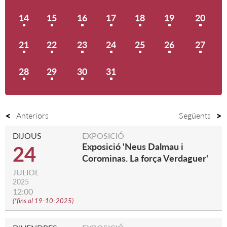
14
15
16
17
18
19
20
21
22
23
24
25
26
27
28
29
30
31
Anteriors
Següents
DIJOUS
EXPOSICIÓ
Exposició 'Neus Dalmau i
24
Corominas. La força Verdaguer'
JULIOL
2025
12:00
(
*fins al 19-10-2025
)