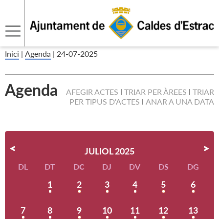
Inici
|
Agenda
|
24-07-2025
Agenda
AFEGIR ACTES
TRIAR PER ÀREES
TRIAR
PER TIPUS D'ACTES
ANAR A UNA DATA
JULIOL 2025
DL
DT
DC
DJ
DV
DS
DG
1
2
3
4
5
6
7
8
9
10
11
12
13