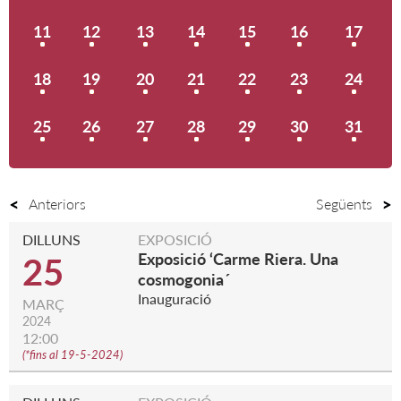
11
12
13
14
15
16
17
18
19
20
21
22
23
24
25
26
27
28
29
30
31
Anteriors
Següents
DILLUNS
EXPOSICIÓ
Exposició ‘Carme Riera. Una
25
cosmogonia´
Inauguració
MARÇ
2024
12:00
(
*fins al 19-5-2024
)