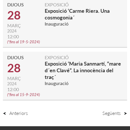
DIJOUS
EXPOSICIÓ
Exposició ‘Carme Riera. Una
28
cosmogonia´
Inauguració
MARÇ
2024
12:00
(
*fins al 19-5-2024
)
DIJOUS
EXPOSICIÓ
Exposició ‘Maria Sanmartí, “mare
28
d´en Clavé”. La innocència del
traç´
MARÇ
Inauguració
2024
12:00
(
*fins al 15-9-2024
)
Anteriors
Següents