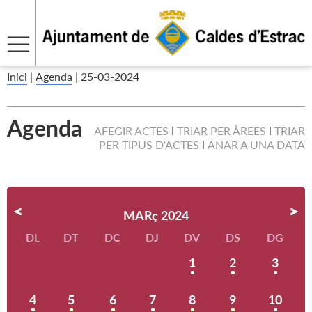
Inici
|
Agenda
|
25-03-2024
Agenda
AFEGIR ACTES
TRIAR PER ÀREES
TRIAR
PER TIPUS D'ACTES
ANAR A UNA DATA
MARç 2024
DL
DT
DC
DJ
DV
DS
DG
1
2
3
4
5
6
7
8
9
10