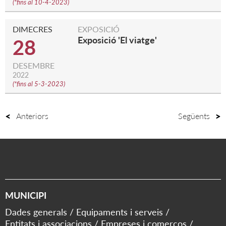
(
*fins al 10-4-2023
)
DIMECRES
EXPOSICIÓ
Exposició 'El viatge'
28
DESEMBRE
2022
(
*fins al 5-3-2023
)
Anteriors
Següents
MUNICIPI
Dades generals
Equipaments i serveis
Entitats i associacions
Empreses i comerços