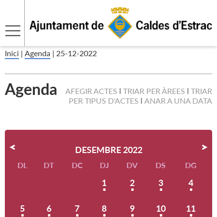
Inici
|
Agenda
|
25-12-2022
Agenda
AFEGIR ACTES
TRIAR PER ÀREES
TRIAR
PER TIPUS D'ACTES
ANAR A UNA DATA
DESEMBRE 2022
DL
DT
DC
DJ
DV
DS
DG
1
2
3
4
5
6
7
8
9
10
11