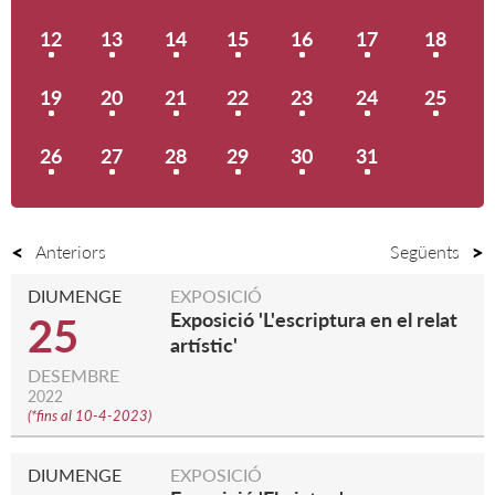
12
13
14
15
16
17
18
19
20
21
22
23
24
25
26
27
28
29
30
31
Anteriors
Següents
DIUMENGE
EXPOSICIÓ
Exposició 'L'escriptura en el relat
25
artístic'
DESEMBRE
2022
(
*fins al 10-4-2023
)
DIUMENGE
EXPOSICIÓ