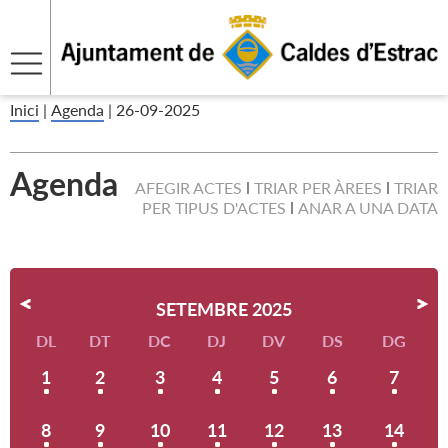
Inici
|
Agenda
|
26-09-2025
Agenda
AFEGIR ACTES
TRIAR PER ÀREES
TRIAR
PER TIPUS D'ACTES
ANAR A UNA DATA
SETEMBRE 2025
DL
DT
DC
DJ
DV
DS
DG
1
2
3
4
5
6
7
8
9
10
11
12
13
14