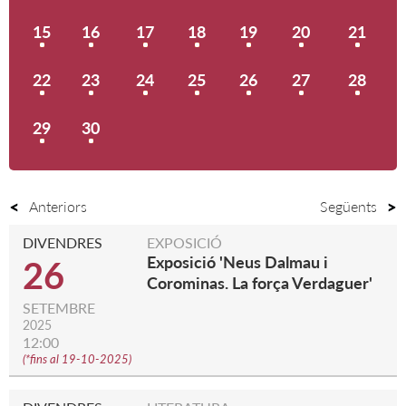
15
16
17
18
19
20
21
22
23
24
25
26
27
28
29
30
Anteriors
Següents
DIVENDRES
EXPOSICIÓ
Exposició 'Neus Dalmau i
26
Corominas. La força Verdaguer'
SETEMBRE
2025
12:00
(
*fins al 19-10-2025
)