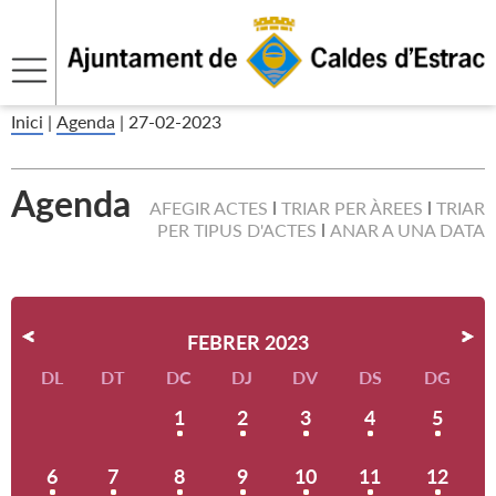
Inici
|
Agenda
|
27-02-2023
Agenda
AFEGIR ACTES
TRIAR PER ÀREES
TRIAR
PER TIPUS D'ACTES
ANAR A UNA DATA
FEBRER 2023
DL
DT
DC
DJ
DV
DS
DG
1
2
3
4
5
6
7
8
9
10
11
12