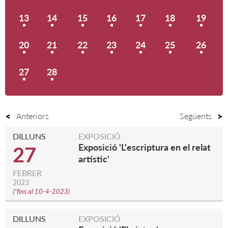
13
14
15
16
17
18
19
20
21
22
23
24
25
26
27
28
Anteriors
Següents
DILLUNS
EXPOSICIÓ
Exposició 'L'escriptura en el relat
27
artístic'
FEBRER
2023
(
*fins al 10-4-2023
)
DILLUNS
EXPOSICIÓ