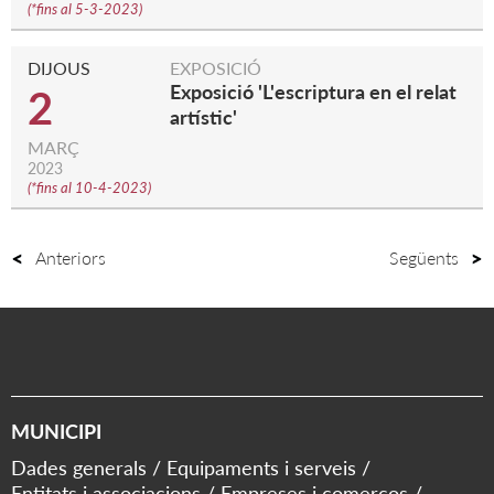
(
*fins al 5-3-2023
)
DIJOUS
EXPOSICIÓ
Exposició 'L'escriptura en el relat
2
artístic'
MARÇ
2023
(
*fins al 10-4-2023
)
Anteriors
Següents
MUNICIPI
Dades generals
Equipaments i serveis
Entitats i associacions
Empreses i comerços