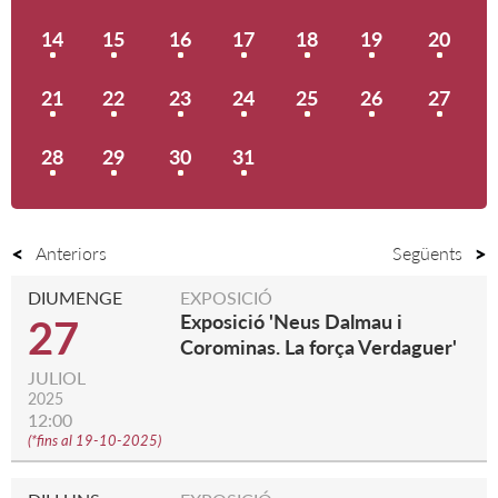
14
15
16
17
18
19
20
21
22
23
24
25
26
27
28
29
30
31
Anteriors
Següents
DIUMENGE
EXPOSICIÓ
Exposició 'Neus Dalmau i
27
Corominas. La força Verdaguer'
JULIOL
2025
12:00
(
*fins al 19-10-2025
)