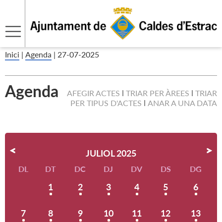
Inici
|
Agenda
|
27-07-2025
Agenda
AFEGIR ACTES
TRIAR PER ÀREES
TRIAR
PER TIPUS D'ACTES
ANAR A UNA DATA
JULIOL 2025
DL
DT
DC
DJ
DV
DS
DG
1
2
3
4
5
6
7
8
9
10
11
12
13