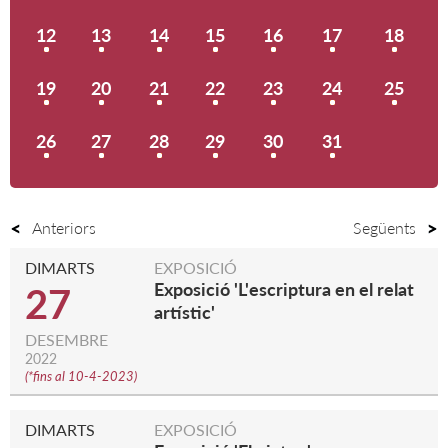
12
13
14
15
16
17
18
19
20
21
22
23
24
25
26
27
28
29
30
31
Anteriors
Següents
DIMARTS
EXPOSICIÓ
Exposició 'L'escriptura en el relat
27
artístic'
DESEMBRE
2022
(
*fins al 10-4-2023
)
DIMARTS
EXPOSICIÓ