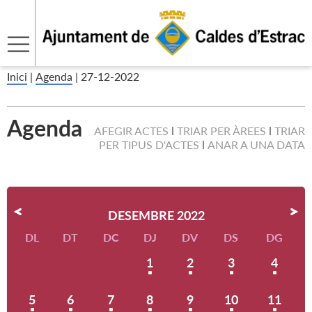
Inici
|
Agenda
|
27-12-2022
Agenda
AFEGIR ACTES
TRIAR PER ÀREES
TRIAR
PER TIPUS D'ACTES
ANAR A UNA DATA
DESEMBRE 2022
DL
DT
DC
DJ
DV
DS
DG
1
2
3
4
5
6
7
8
9
10
11