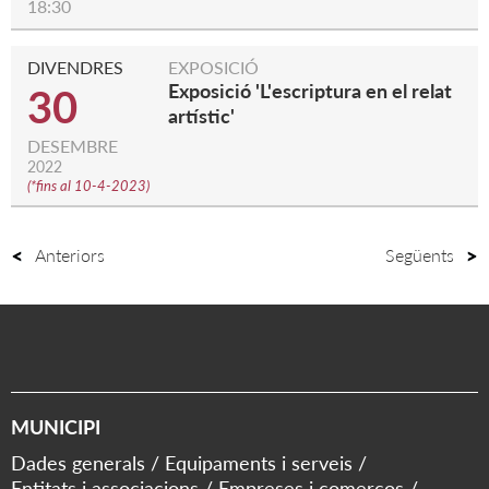
18:30
DIVENDRES
EXPOSICIÓ
Exposició 'L'escriptura en el relat
30
artístic'
DESEMBRE
2022
(
*fins al 10-4-2023
)
Anteriors
Següents
MUNICIPI
Dades generals
Equipaments i serveis
Entitats i associacions
Empreses i comerços