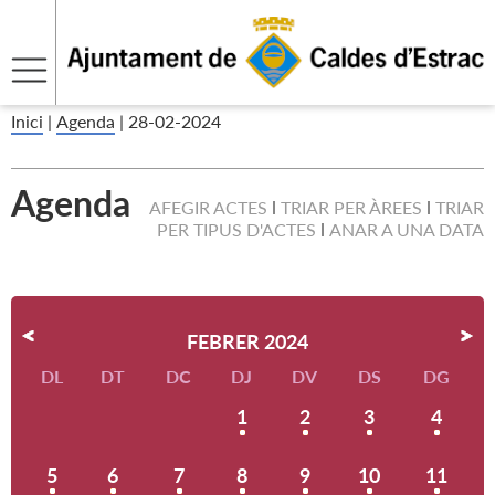
Inici
|
Agenda
|
28-02-2024
Agenda
AFEGIR ACTES
TRIAR PER ÀREES
TRIAR
PER TIPUS D'ACTES
ANAR A UNA DATA
FEBRER 2024
DL
DT
DC
DJ
DV
DS
DG
1
2
3
4
5
6
7
8
9
10
11