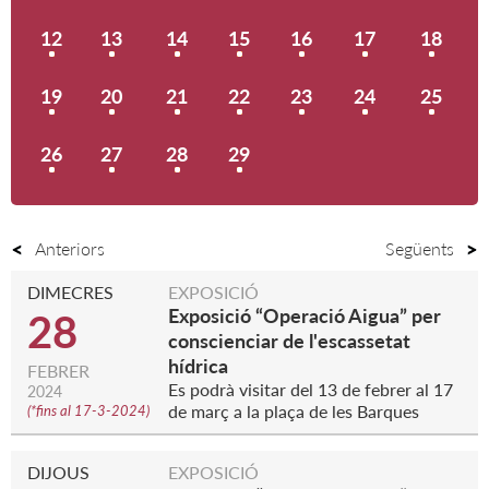
12
13
14
15
16
17
18
19
20
21
22
23
24
25
26
27
28
29
Anteriors
Següents
DIMECRES
EXPOSICIÓ
Exposició “Operació Aigua” per
28
conscienciar de l'escassetat
hídrica
FEBRER
Es podrà visitar del 13 de febrer al 17
2024
de març a la plaça de les Barques
(
*fins al 17-3-2024
)
DIJOUS
EXPOSICIÓ