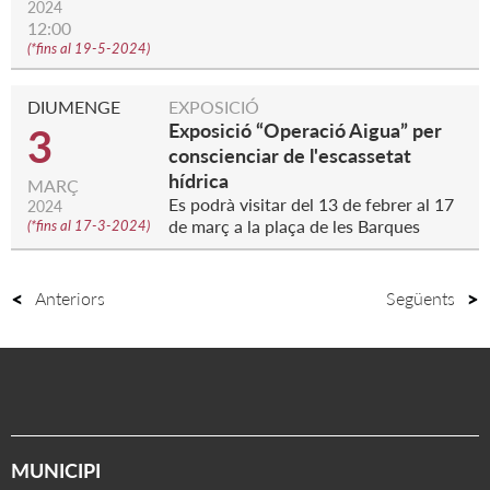
2024
12:00
(
*fins al 19-5-2024
)
DIUMENGE
EXPOSICIÓ
Exposició “Operació Aigua” per
3
conscienciar de l'escassetat
hídrica
MARÇ
Es podrà visitar del 13 de febrer al 17
2024
de març a la plaça de les Barques
(
*fins al 17-3-2024
)
Anteriors
Següents
MUNICIPI