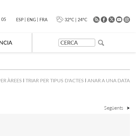
|
|
0 05
32ºC
|
24ºC
ESP
ENG
FRA
NCIA
PER ÀREES
TRIAR PER TIPUS D'ACTES
ANAR A UNA DATA
Següents