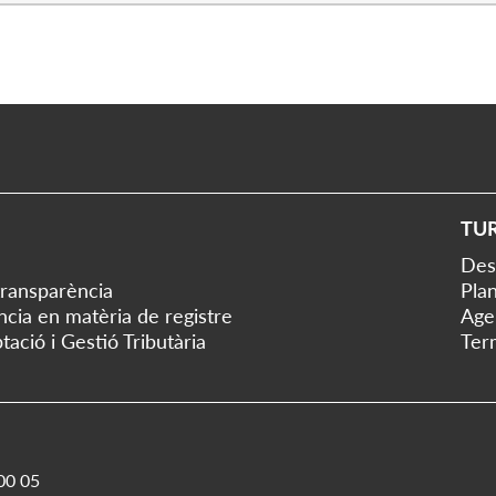
TU
Des
transparència
Plan
ència en matèria de registre
Age
tació i Gestió Tributària
Ter
00 05