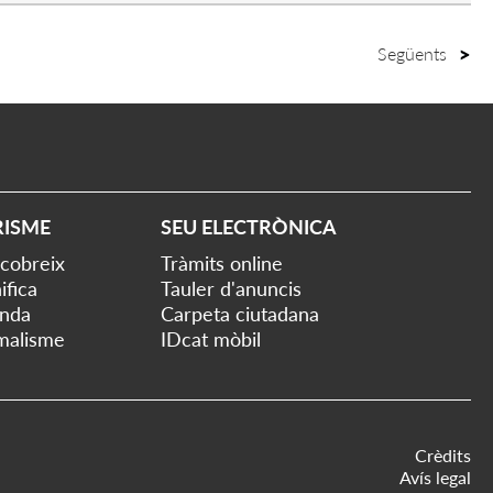
Següents
RISME
SEU ELECTRÒNICA
cobreix
Tràmits online
ifica
Tauler d'anuncis
nda
Carpeta ciutadana
malisme
IDcat mòbil
Crèdits
Avís legal