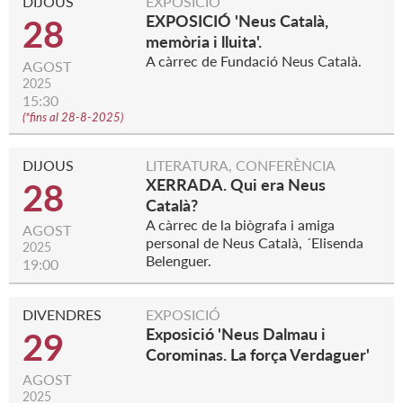
DIJOUS
EXPOSICIÓ
EXPOSICIÓ 'Neus Català,
28
memòria i lluita'.
A càrrec de Fundació Neus Català.
AGOST
2025
15:30
(
*fins al 28-8-2025
)
DIJOUS
LITERATURA, CONFERÈNCIA
XERRADA. Qui era Neus
28
Català?
A càrrec de la biògrafa i amiga
AGOST
personal de Neus Català, ´Elisenda
2025
Belenguer.
19:00
DIVENDRES
EXPOSICIÓ
Exposició 'Neus Dalmau i
29
Corominas. La força Verdaguer'
AGOST
2025