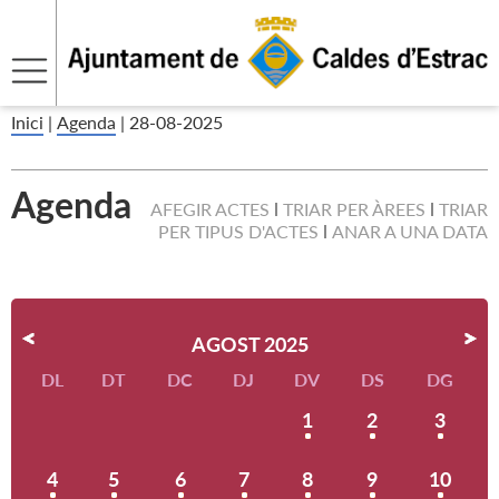
Inici
|
Agenda
|
28-08-2025
Agenda
AFEGIR ACTES
TRIAR PER ÀREES
TRIAR
PER TIPUS D'ACTES
ANAR A UNA DATA
AGOST 2025
DL
DT
DC
DJ
DV
DS
DG
1
2
3
4
5
6
7
8
9
10