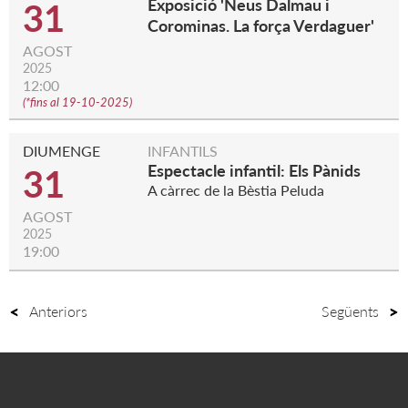
Exposició 'Neus Dalmau i
31
Corominas. La força Verdaguer'
AGOST
2025
12:00
(
*fins al 19-10-2025
)
DIUMENGE
INFANTILS
Espectacle infantil: Els Pànids
31
A càrrec de la Bèstia Peluda
AGOST
2025
19:00
Anteriors
Següents