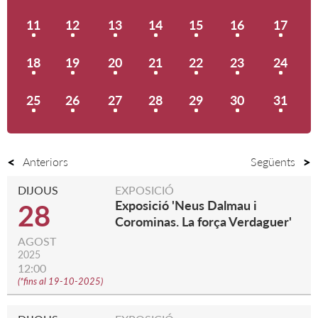
11
12
13
14
15
16
17
18
19
20
21
22
23
24
25
26
27
28
29
30
31
Anteriors
Següents
DIJOUS
EXPOSICIÓ
Exposició 'Neus Dalmau i
28
Corominas. La força Verdaguer'
AGOST
2025
12:00
(
*fins al 19-10-2025
)