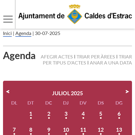
Inici
|
Agenda
|
30-07-2025
Agenda
AFEGIR ACTES
TRIAR PER ÀREES
TRIAR
PER TIPUS D'ACTES
ANAR A UNA DATA
JULIOL 2025
DL
DT
DC
DJ
DV
DS
DG
1
2
3
4
5
6
7
8
9
10
11
12
13