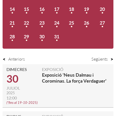
14
15
16
17
18
19
20
21
22
23
24
25
26
27
28
29
30
31
Anteriors
Següents
DIMECRES
EXPOSICIÓ
Exposició 'Neus Dalmau i
30
Corominas. La força Verdaguer'
JULIOL
2025
12:00
(
*fins al 19-10-2025
)