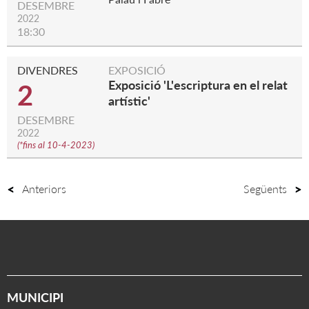
DESEMBRE
2022
18:30
DIVENDRES
EXPOSICIÓ
Exposició 'L'escriptura en el relat
2
artístic'
DESEMBRE
2022
(
*fins al 10-4-2023
)
Anteriors
Següents
MUNICIPI