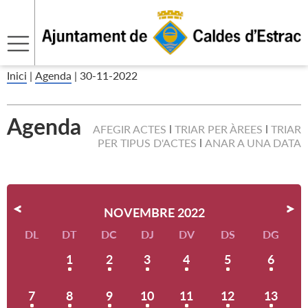
Inici
|
Agenda
|
30-11-2022
Agenda
AFEGIR ACTES
TRIAR PER ÀREES
TRIAR
PER TIPUS D'ACTES
ANAR A UNA DATA
NOVEMBRE 2022
DL
DT
DC
DJ
DV
DS
DG
1
2
3
4
5
6
7
8
9
10
11
12
13