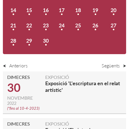
14
15
16
17
18
19
20
21
22
23
24
25
26
27
28
29
30
Anteriors
Següents
DIMECRES
EXPOSICIÓ
Exposició 'L'escriptura en el relat
30
artístic'
NOVEMBRE
2022
(
*fins al 10-4-2023
)
DIMECRES
EXPOSICIÓ