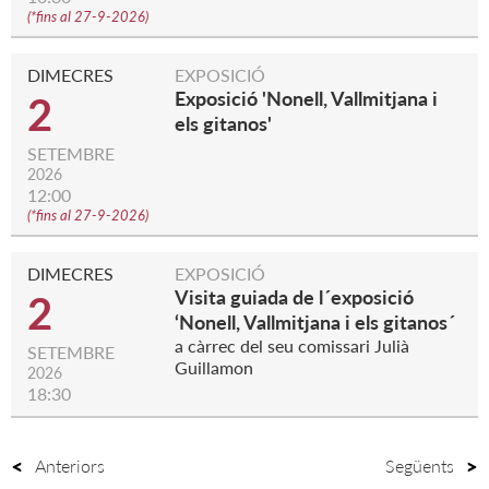
(
*fins al 27-9-2026
)
DIMECRES
EXPOSICIÓ
Exposició 'Nonell, Vallmitjana i
2
els gitanos'
SETEMBRE
2026
12:00
(
*fins al 27-9-2026
)
DIMECRES
EXPOSICIÓ
Visita guiada de l´exposició
2
‘Nonell, Vallmitjana i els gitanos´
a càrrec del seu comissari Julià
SETEMBRE
Guillamon
2026
18:30
Anteriors
Següents