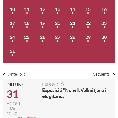
10
11
12
13
14
15
16
17
18
19
20
21
22
23
24
25
26
27
28
29
30
31
Anteriors
Següents
DILLUNS
EXPOSICIÓ
Exposició "Nonell, Vallmitjana i
31
els gitanos"
AGOST
2026
10:30