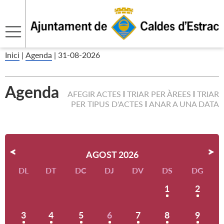
Inici
|
Agenda
|
31-08-2026
Agenda
AFEGIR ACTES
TRIAR PER ÀREES
TRIAR
PER TIPUS D'ACTES
ANAR A UNA DATA
AGOST 2026
DL
DT
DC
DJ
DV
DS
DG
1
2
3
4
5
6
7
8
9