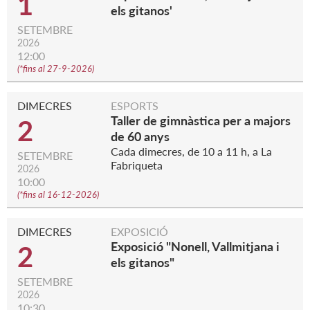
1
els gitanos'
SETEMBRE
2026
12:00
(
*fins al 27-9-2026
)
DIMECRES
ESPORTS
Taller de gimnàstica per a majors
2
de 60 anys
Cada dimecres, de 10 a 11 h, a La
SETEMBRE
Fabriqueta
2026
10:00
(
*fins al 16-12-2026
)
DIMECRES
EXPOSICIÓ
Exposició "Nonell, Vallmitjana i
2
els gitanos"
SETEMBRE
2026
10:30