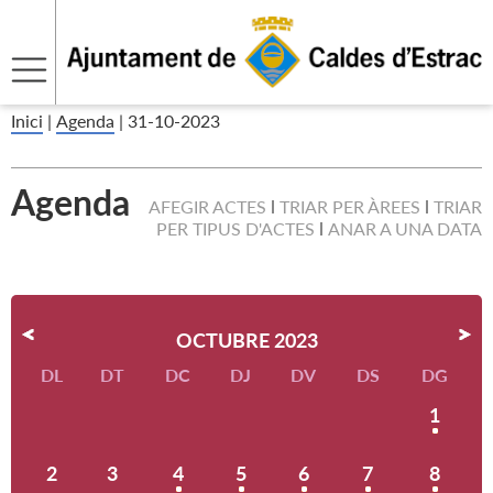
Inici
|
Agenda
|
31-10-2023
Agenda
AFEGIR ACTES
TRIAR PER ÀREES
TRIAR
PER TIPUS D'ACTES
ANAR A UNA DATA
OCTUBRE 2023
DL
DT
DC
DJ
DV
DS
DG
1
2
3
4
5
6
7
8