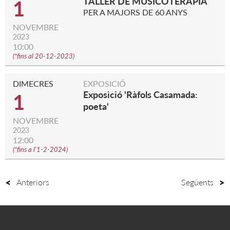
TALLER DE MUSICOTERÀPIA
1
PER A MAJORS DE 60 ANYS
NOVEMBRE
2023
10:00
(
*fins al 20-12-2023
)
DIMECRES
EXPOSICIÓ
Exposició 'Ràfols Casamada:
1
poeta'
NOVEMBRE
2023
12:00
(
*fins a l'1-2-2024
)
Anteriors
Següents