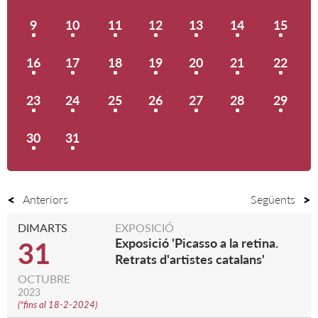
9
10
11
12
13
14
15
16
17
18
19
20
21
22
23
24
25
26
27
28
29
30
31
Anteriors
Següents
DIMARTS
EXPOSICIÓ
Exposició 'Picasso a la retina.
31
Retrats d'artistes catalans'
OCTUBRE
2023
(
*fins al 18-2-2024
)