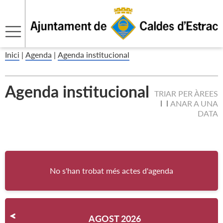
Inici
|
Agenda
|
Agenda institucional
Agenda institucional
TRIAR PER ÀREES
ANAR A UNA
DATA
No s'han trobat més actes d'agenda
AGOST 2026