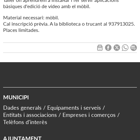
bàsiques d'edició de vídeo amb el mòbil.
Material necessari: mòbil.
Cal inscripció prèvia. A la biblioteca o trucant al 937913025.
Places limitades.
MUNICIPI
Dades generals
Equipaments i serveis
Entitats i associacions
Empreses i comerços
Telèfons d'interès
AJUNTAMENT