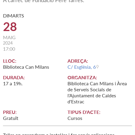
A càrrec de Fundació Pere Tarrés.
DIMARTS
28
MAIG
2024
17:00
LLOC:
ADREÇA:
Biblioteca Can Milans
C/ Esglèsia, 6
DURADA:
ORGANITZA:
17 a 19h.
Biblioteca Can Milans i Àrea
de Serveis Socials de
l'Ajuntament de Caldes
d'Estrac
PREU:
TIPUS D'ACTE:
Gratuït
Cursos
Taller on aprendrem a instal·lar i fer servir aplicacions