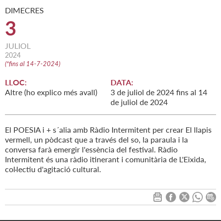
DIMECRES
3
JULIOL
2024
(
*fins al 14-7-2024
)
LLOC:
DATA:
Altre (ho explico més avall)
3
de
juliol
de
2024
fins al
14
de
juliol
de
2024
El POESIA i + s´alia amb Ràdio Intermitent per crear El llapis
vermell, un pòdcast que a través del so, la paraula i la
conversa farà emergir l'essència del festival. Ràdio
Intermitent és una ràdio itinerant i comunitària de L'Eixida,
col·lectiu d'agitació cultural.