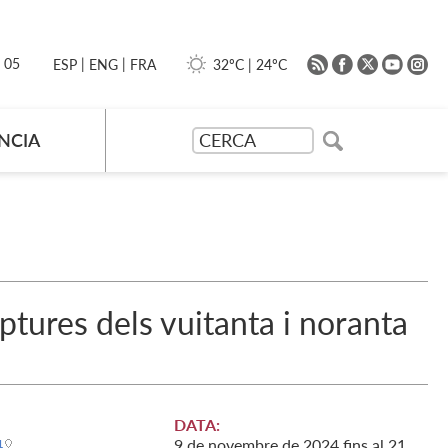
|
|
0 05
32ºC
|
24ºC
ESP
ENG
FRA
NCIA
riptures dels vuitanta i noranta
DATA:
4
9
de
novembre
de
2024
fins al
21