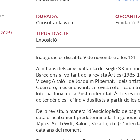
RE
DURADA:
ORGANITZ
Consultar la web
Fundació P
4-2025
)
TIPUS D'ACTE:
Exposició
Inauguració: dissabte 9 de novembre a les 12h.
A mitjans dels anys vuitanta del segle XX un no
Barcelona al voltant de la revista Àrtics (1985-19
Vicenç Altaió i de Joaquim Pibernat, i dels artis
Guerrero, més endavant, la revista oferí cada tr
internacional de la Postmodernitat. Àrtics es co
de tendències i d´individualitats a partir de les
De la revista, a manera “d´enciclopèdia de pàgi
data d´acabament predeterminada. La generació
Tàpies, Sol LeWit, Rainer, Kosuth, etc.) s´intere
catalans del moment.