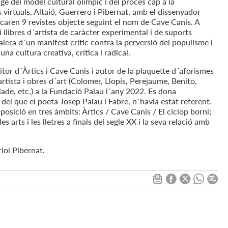
e del model cultural olímpic i del procés cap a la
es virtuals, Altaió, Guerrero i Pibernat, amb el dissenyador
icaren 9 revistes objecte seguint el nom de Cave Canis. A
i llibres d´artista de caràcter experimental i de suports
alera d´un manifest crític contra la perversió del populisme i
una cultura creativa, crítica i radical.
or d´Àrtics i Cave Canis i autor de la plaquette d´aforismes
´artista i obres d´art (Colomer, Llopis, Perejaume, Benito,
de, etc.) a la Fundació Palau l´any 2022. Es dona
l del que el poeta Josep Palau i Fabre, n´havia estat referent.
posició en tres àmbits: Àrtics / Cave Canis / El ciclop borni;
 arts i les lletres a finals del segle XX i la seva relació amb
iol Pibernat.