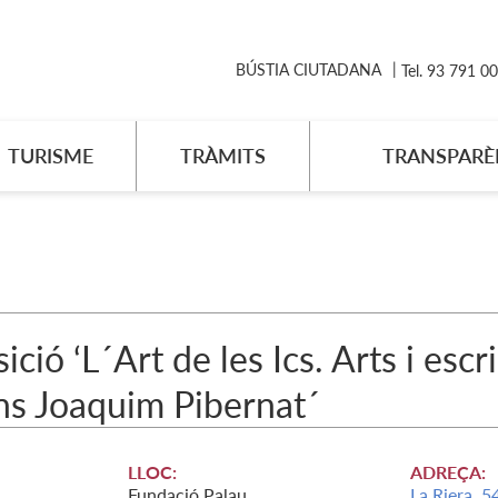
BÚSTIA CIUTADANA
Tel. 93 791 0
TURISME
TRÀMITS
TRANSPARÈ
ició ‘L´Art de les Ics. Arts i esc
ns Joaquim Pibernat´
LLOC:
ADREÇA:
Fundació Palau
La Riera, 5