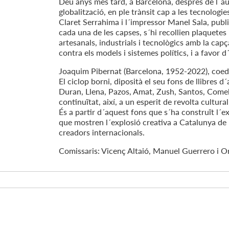
Deu anys més tard, a Barcelona, després de l´aug
globalització, en ple trànsit cap a les tecnologi
Claret Serrahima i l´impressor Manel Sala, publ
cada una de les capses, s´hi recollien plaquetes 
artesanals, industrials i tecnològics amb la capç
contra els models i sistemes polítics, i a favor d´
Joaquim Pibernat (Barcelona, 1952-2022), coedit
El ciclop borni, diposità el seu fons de llibres d
Duran, Llena, Pazos, Amat, Zush, Santos, Comela
continuïtat, així, a un esperit de revolta cultura
És a partir d´aquest fons que s´ha construït l´ex
que mostren l´explosió creativa a Catalunya de les
creadors internacionals.
Comissaris: Vicenç Altaió, Manuel Guerrero i Or