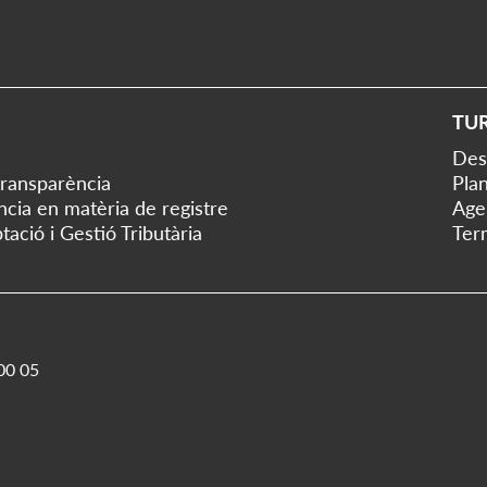
TU
Des
transparència
Plan
ència en matèria de registre
Age
tació i Gestió Tributària
Ter
00 05