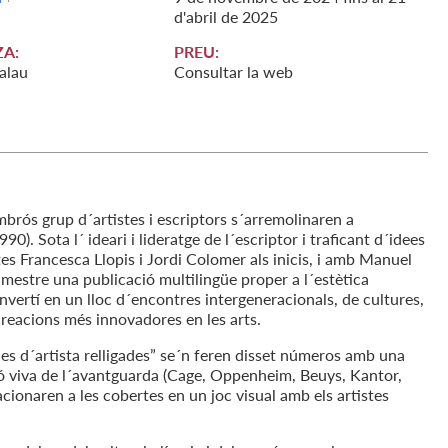
d'
abril
de
2025
A:
PREU:
alau
Consultar la web
mbrós grup d´artistes i escriptors s´arremolinaren a
90). Sota l´ ideari i lideratge de l´escriptor i traficant d´idees
tes Francesca Llopis i Jordi Colomer als inicis, i amb Manuel
imestre una publicació multilingüe proper a l´estètica
nvertí en un lloc d´encontres intergeneracionals, de cultures,
 creacions més innovadores en les arts.
nes d´artista relligades” se´n feren disset números amb una
 viva de l´avantguarda (Cage, Oppenheim, Beuys, Kantor,
lacionaren a les cobertes en un joc visual amb els artistes