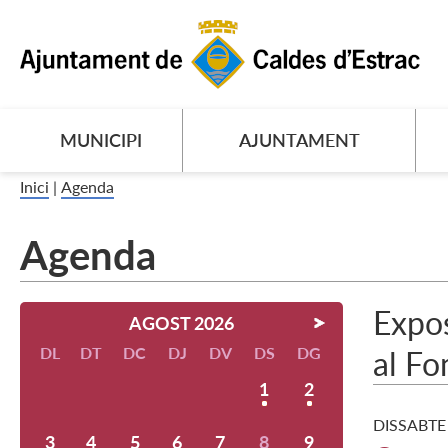
MUNICIPI
AJUNTAMENT
Inici
|
Agenda
Agenda
Expos
AGOST 2026
DL
DT
DC
DJ
DV
DS
DG
al Fo
1
2
DISSABTE
3
4
5
6
7
8
9