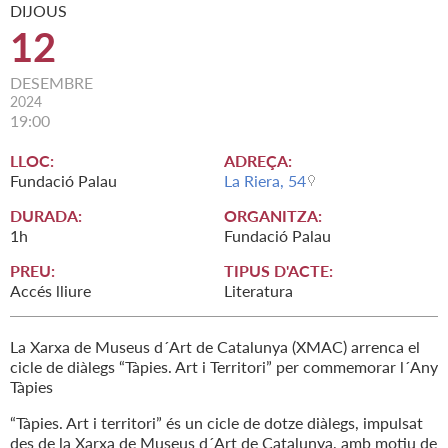
DIJOUS
12
DESEMBRE
2024
19:00
LLOC:
ADREÇA:
Fundació Palau
La Riera, 54
DURADA:
ORGANITZA:
1h
Fundació Palau
PREU:
TIPUS D'ACTE:
Accés lliure
Literatura
La Xarxa de Museus d´Art de Catalunya (XMAC) arrenca el
cicle de diàlegs “Tàpies. Art i Territori” per commemorar l´Any
Tàpies
“Tàpies. Art i territori” és un cicle de dotze diàlegs, impulsat
des de la Xarxa de Museus d´Art de Catalunya, amb motiu de