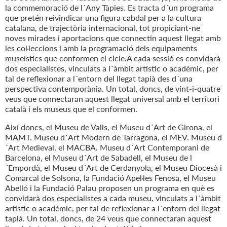
la commemoració de l´Any Tàpies. Es tracta d´un programa
que pretén reivindicar una figura cabdal per a la cultura
catalana, de trajectòria internacional, tot propiciant-ne
noves mirades i aportacions que connectin aquest llegat amb
les col·leccions i amb la programació dels equipaments
museístics que conformen el cicle.A cada sessió es convidarà
dos especialistes, vinculats a l´àmbit artístic o acadèmic, per
tal de reflexionar a l´entorn del llegat tapià des d´una
perspectiva contemporània. Un total, doncs, de vint-i-quatre
veus que connectaran aquest llegat universal amb el territori
català i els museus que el conformen.
Així doncs, el Museu de Valls, el Museu d´Art de Girona, el
MAMT. Museu d´Art Modern de Tarragona, el MEV. Museu d
´Art Medieval, el MACBA. Museu d´Art Contemporani de
Barcelona, el Museu d´Art de Sabadell, el Museu de l
´Empordà, el Museu d´Art de Cerdanyola, el Museu Diocesà i
Comarcal de Solsona, la Fundació Apel·les Fenosa, el Museu
Abelló i la Fundació Palau proposen un programa en què es
convidarà dos especialistes a cada museu, vinculats a l´àmbit
artístic o acadèmic, per tal de reflexionar a l´entorn del llegat
tapià. Un total, doncs, de 24 veus que connectaran aquest