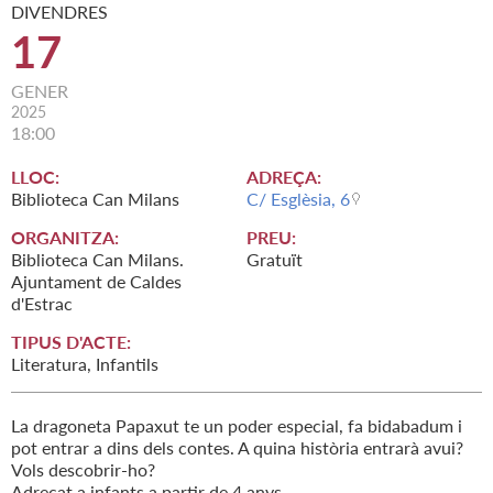
DIVENDRES
17
GENER
2025
18:00
LLOC:
ADREÇA:
Biblioteca Can Milans
C/ Esglèsia, 6
ORGANITZA:
PREU:
Biblioteca Can Milans.
Gratuït
Ajuntament de Caldes
d'Estrac
TIPUS D'ACTE:
Literatura, Infantils
La dragoneta Papaxut te un poder especial, fa bidabadum i
pot entrar a dins dels contes. A quina història entrarà avui?
Vols descobrir-ho?
Adreçat a infants a partir de 4 anys